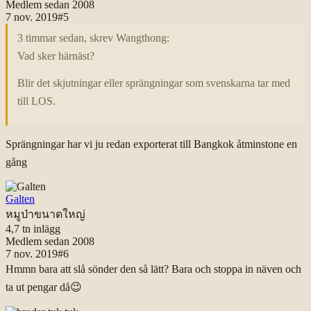
Medlem sedan
2008
7 nov. 2019
#
5
3 timmar sedan, skrev Wangthong:
Vad sker härnäst?
Blir det skjutningar eller sprängningar som svenskarna tar med
till LOS.
Sprängningar har vi ju redan exporterat till Bangkok åtminstone en
gång
Galten
หมูป่าขนาดใหญ่
4,7 tn
inlägg
Medlem sedan
2008
7 nov. 2019
#
6
Hmmn bara att slå sönder den så lätt? Bara och stoppa in näven och
ta ut pengar då
😉