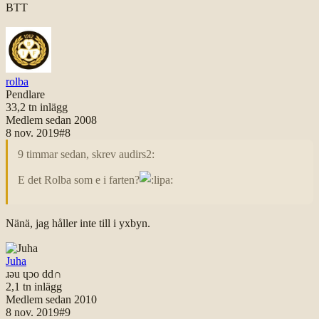
BTT
rolba
Pendlare
33,2 tn
inlägg
Medlem sedan
2008
8 nov. 2019
#
8
9 timmar sedan, skrev audirs2:
E det Rolba som e i farten?
Nänä, jag håller inte till i yxbyn.
Juha
ɹǝu ɥɔo dd∩
2,1 tn
inlägg
Medlem sedan
2010
8 nov. 2019
#
9