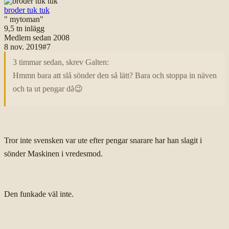
broder tuk tuk
" mytoman"
9,5 tn
inlägg
Medlem sedan
2008
8 nov. 2019
#
7
3 timmar sedan, skrev Galten:
Hmmn bara att slå sönder den så lätt? Bara och stoppa in näven
och ta ut pengar då
😉
Tror inte svensken var ute efter pengar snarare har han slagit i
sönder Maskinen i vredesmod.
Den funkade väl inte.