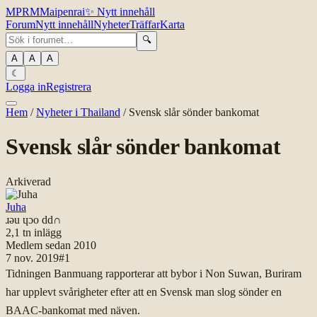
MPR
M
Maipenrai
✨
Nytt innehåll
Forum
Nytt innehåll
Nyheter
Träffar
Karta
🔍
A
A
A
☾
Logga in
Registrera
Hem
/
Nyheter i Thailand
/
Svensk slår sönder bankomat
Svensk slår sönder bankomat
Arkiverad
Juha
ɹǝu ɥɔo dd∩
2,1 tn
inlägg
Medlem sedan
2010
7 nov. 2019
#
1
Tidningen Banmuang rapporterar att bybor i Non Suwan, Buriram
har upplevt svårigheter efter att en Svensk man slog sönder en
BAAC-bankomat med näven.