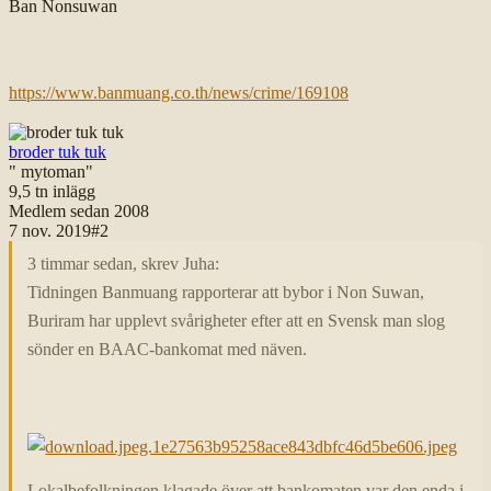
Ban Nonsuwan
https://www.banmuang.co.th/news/crime/169108
broder tuk tuk
" mytoman"
9,5 tn
inlägg
Medlem sedan
2008
7 nov. 2019
#
2
3 timmar sedan, skrev Juha:
Tidningen Banmuang rapporterar att bybor i Non Suwan,
Buriram har upplevt svårigheter efter att en Svensk man slog
sönder en BAAC-bankomat med näven.
Lokalbefolkningen klagade över att bankomaten var den enda i