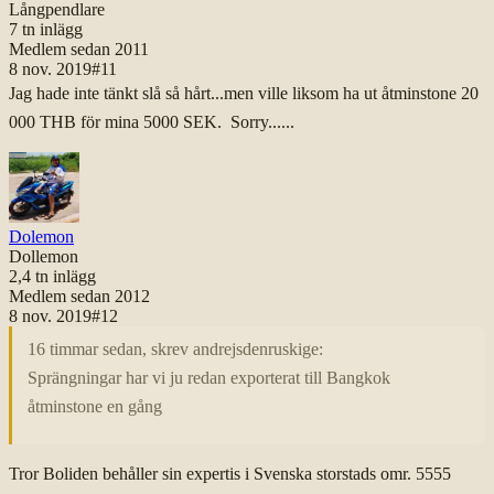
Långpendlare
7 tn
inlägg
Medlem sedan
2011
8 nov. 2019
#
11
Jag hade inte tänkt slå så hårt...men ville liksom ha ut åtminstone 20
000 THB för mina 5000 SEK. Sorry......
Dolemon
Dollemon
2,4 tn
inlägg
Medlem sedan
2012
8 nov. 2019
#
12
16 timmar sedan, skrev andrejsdenruskige:
Sprängningar har vi ju redan exporterat till Bangkok
åtminstone en gång
Tror Boliden behåller sin expertis i Svenska storstads omr. 5555