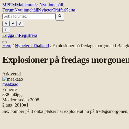
MPR
M
Maipenrai
✨
Nytt innehåll
Forum
Nytt innehåll
Nyheter
Träffar
Karta
🔍
A
A
A
☾
Logga in
Registrera
Hem
/
Nyheter i Thailand
/
Explosioner på fredags morgonen i Bang
Explosioner på fredags morgone
Arkiverad
maakaao
Friherre
838
inlägg
Medlem sedan
2008
2 aug. 2019
#
1
Sex bomber på 3 olika platser har exploderat nu på fredagsmorgonen, 