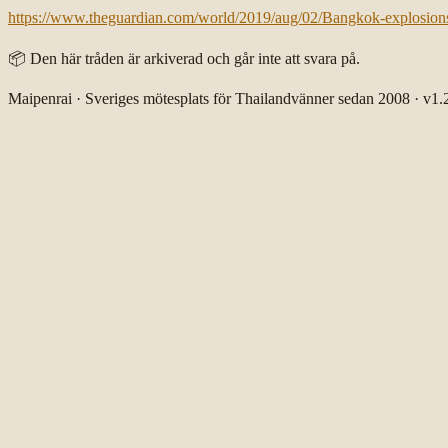
https://www.theguardian.com/world/2019/aug/02/Bangkok-explosions
📦 Den här tråden är arkiverad och går inte att svara på.
Maipenrai
·
Sveriges mötesplats för Thailandvänner sedan 2008
·
v
1.