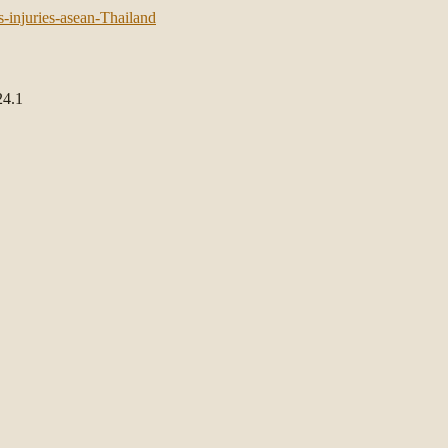
-injuries-asean-Thailand
24.1