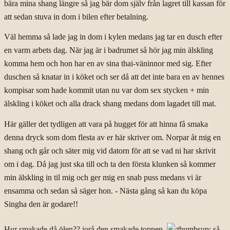
bära mina shang längre så jag bär dom själv från lagret till kassan för
att sedan stuva in dom i bilen efter betalning.
Väl hemma så lade jag in dom i kylen medans jag tar en dusch efter
en varm arbets dag. När jag är i badrumet så hör jag min älskling
komma hem och hon har en av sina thai-väninnor med sig. Efter
duschen så knatar in i köket och ser då att det inte bara en av hennes
kompisar som hade kommit utan nu var dom sex stycken + min
älskling i köket och alla drack shang medans dom lagadet till mat.
Här gäller det tydligen att vara på hugget för att hinna få smaka
denna dryck som dom flesta av er här skriver om. Norpar åt mig en
shang och går och säter mig vid datorn för att se vad ni har skrivit
om i dag. Då jag just ska till och ta den första klunken så kommer
min älskling in til mig och ger mig en snab puss medans vi är
ensamma och sedan så säger hon. - Nästa gång så kan du köpa
Singha den är godare!!
Hur smakade då ölen?? jorå den smakade toppen
så