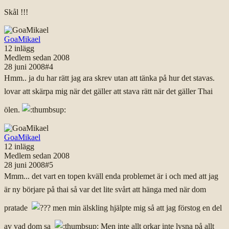
Skål !!!
GoaMikael
12
inlägg
Medlem sedan
2008
28 juni 2008
#
4
Hmm.. ja du har rätt jag ara skrev utan att tänka på hur det stavas.
lovar att skärpa mig när det gäller att stava rätt när det gäller Thai
ölen.
GoaMikael
12
inlägg
Medlem sedan
2008
28 juni 2008
#
5
Mmm... det vart en topen kväll enda problemet är i och med att jag
är ny börjare på thai så var det lite svårt att hänga med när dom
pratade
men min älskling hjälpte mig så att jag förstog en del
av vad dom sa
Men inte allt orkar inte lysna på allt