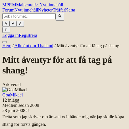
MPR
M
Maipenrai
✨
Nytt innehåll
Forum
Nytt innehåll
Nyheter
Träffar
Karta
🔍
A
A
A
☾
Logga in
Registrera
Hem
/
Allmänt om Thailand
/
Mitt äventyr för att få tag på shang!
Mitt äventyr för att få tag på
shang!
Arkiverad
GoaMikael
12
inlägg
Medlem sedan
2008
28 juni 2008
#
1
Detta som jag skriver om är sant och hände mig när jag skulle köpa
shang för första gången.