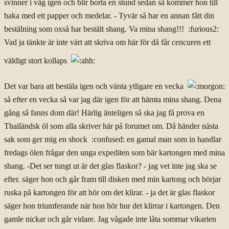
svinner i väg igen och blir borta en stund sedan så kommer hon till
baka med ett papper och medelar. - Tyvär så har en annan fått din
bestälning som oxså har bestält shang. Va mina shang!!! :furious2:
Vad ja tänkte är inte värt att skriva om här för då får cencuren ett
väldigt stort kollaps
Det var bara att bestäla igen och vänta ytligare en vecka
så efter en vecka så var jag där igen för att hämta mina shang. Dena
gång så fanns dom där! Härlig änteligen så ska jag få prova en
Thailändsk öl som alla skriver här på forumet om. Då händer nästa
sak som ger mig en shock :confused: en gamal man som in handlar
fredags ölen frågar den unga expediten som bär kartongen med mina
shang. -Det ser tungt ut är det glas flaskor? - jag vet inte jag ska se
efter. säger hon och går fram till disken med min kartong och börjar
ruska på kartongen för att hör om det klirar. - ja det är glas flaskor
säger hon triumferande när hon hör hur det klirrar i kartongen. Den
gamle nickar och går vidare. Jag vågade inte låta sommar vikarien