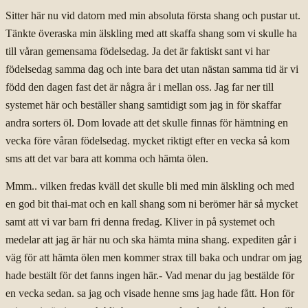
Sitter här nu vid datorn med min absoluta första shang och pustar ut.
Tänkte överaska min älskling med att skaffa shang som vi skulle ha
till våran gemensama födelsedag. Ja det är faktiskt sant vi har
födelsedag samma dag och inte bara det utan nästan samma tid är vi
född den dagen fast det är några år i mellan oss. Jag far ner till
systemet här och beställer shang samtidigt som jag in för skaffar
andra sorters öl. Dom lovade att det skulle finnas för hämtning en
vecka före våran födelsedag. mycket riktigt efter en vecka så kom
sms att det var bara att komma och hämta ölen.
Mmm.. vilken fredas kväll det skulle bli med min älskling och med
en god bit thai-mat och en kall shang som ni berömer här så mycket
samt att vi var barn fri denna fredag. Kliver in på systemet och
medelar att jag är här nu och ska hämta mina shang. expediten går i
väg för att hämta ölen men kommer strax till baka och undrar om jag
hade bestält för det fanns ingen här.- Vad menar du jag bestälde för
en vecka sedan. sa jag och visade henne sms jag hade fått. Hon för