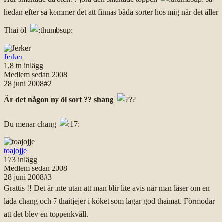
hedan efter så kommer det att finnas båda sorter hos mig när det äller
Thai öl
Jerker
1,8 tn
inlägg
Medlem sedan
2008
28 juni 2008
#
2
Är det någon ny öl sort ?? shang
Du menar chang
toajojje
173
inlägg
Medlem sedan
2008
28 juni 2008
#
3
Grattis !! Det är inte utan att man blir lite avis när man läser om en
låda chang och 7 thaitjejer i köket som lagar god thaimat. Förmodar
att det blev en toppenkväll.