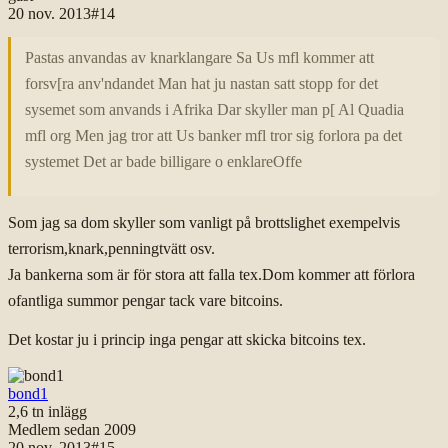
20 nov. 2013
#
14
Pastas anvandas av knarklangare Sa Us mfl kommer att
forsv[ra anv'ndandet Man hat ju nastan satt stopp for det
sysemet som anvands i Afrika Dar skyller man p[ Al Quadia
mfl org Men jag tror att Us banker mfl tror sig forlora pa det
systemet Det ar bade billigare o enklareOffe
Som jag sa dom skyller som vanligt på brottslighet exempelvis
terrorism,knark,penningtvätt osv.
Ja bankerna som är för stora att falla tex.Dom kommer att förlora
ofantliga summor pengar tack vare bitcoins.
Det kostar ju i princip inga pengar att skicka bitcoins tex.
bond1
2,6 tn
inlägg
Medlem sedan
2009
20 nov. 2013
#
15