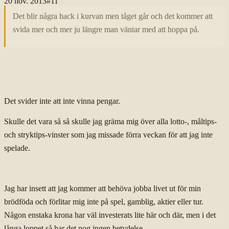
20 nov. 2013
#
11
Det blir några hack i kurvan men tåget går och det kommer att
svida mer och mer ju längre man väntar med att hoppa på.
Det svider inte att inte vinna pengar.
Skulle det vara så så skulle jag gräma mig över alla lotto-, måltips-
och stryktips-vinster som jag missade förra veckan för att jag inte
spelade.
Jag har insett att jag kommer att behöva jobba livet ut för min
brödföda och förlitar mig inte på spel, gamblig, aktier eller tur.
Någon enstaka krona har väl investerats lite här och där, men i det
långa loppet så har det nog ingen betydelse.