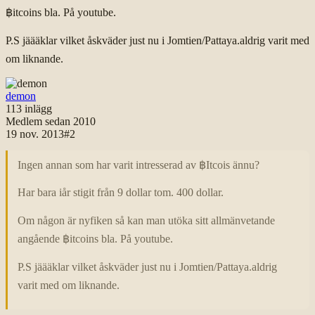
฿itcoins bla. På youtube.
P.S jäääklar vilket åskväder just nu i Jomtien/Pattaya.aldrig varit med
om liknande.
demon
113
inlägg
Medlem sedan
2010
19 nov. 2013
#
2
Ingen annan som har varit intresserad av ฿Itcois ännu?
Har bara iår stigit från 9 dollar tom. 400 dollar.
Om någon är nyfiken så kan man utöka sitt allmänvetande
angående ฿itcoins bla. På youtube.
P.S jäääklar vilket åskväder just nu i Jomtien/Pattaya.aldrig
varit med om liknande.