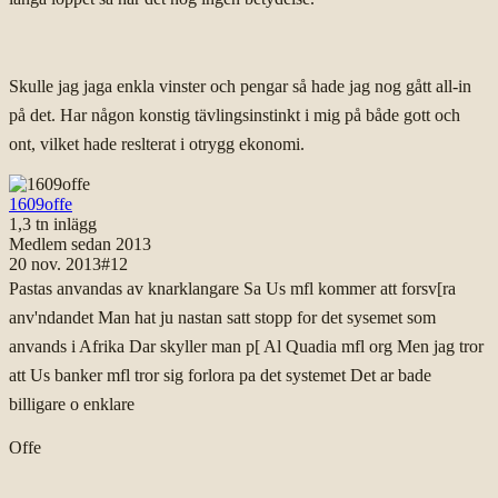
Skulle jag jaga enkla vinster och pengar så hade jag nog gått all-in
på det. Har någon konstig tävlingsinstinkt i mig på både gott och
ont, vilket hade reslterat i otrygg ekonomi.
1609offe
1,3 tn
inlägg
Medlem sedan
2013
20 nov. 2013
#
12
Pastas anvandas av knarklangare Sa Us mfl kommer att forsv[ra
anv'ndandet Man hat ju nastan satt stopp for det sysemet som
anvands i Afrika Dar skyller man p[ Al Quadia mfl org Men jag tror
att Us banker mfl tror sig forlora pa det systemet Det ar bade
billigare o enklare
Offe