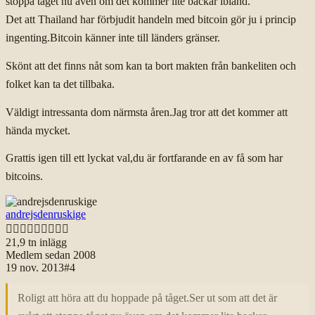
stoppa tåget nu även om det kommer lite backar ibland.
Det att Thailand har förbjudit handeln med bitcoin gör ju i princip
ingenting.Bitcoin känner inte till länders gränser.
Skönt att det finns nåt som kan ta bort makten från bankeliten och
folket kan ta det tillbaka.
Väldigt intressanta dom närmsta åren.Jag tror att det kommer att
hända mycket.
Grattis igen till ett lyckat val,du är fortfarande en av få som har
bitcoins.
andrejsdenruskige

21,9 tn
inlägg
Medlem sedan
2008
19 nov. 2013
#
4
Roligt att höra att du hoppade på tåget.Ser ut som att det är