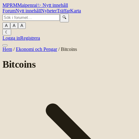
MPR
M
Maipenrai
✨
Nytt innehåll
Forum
Nytt innehåll
Nyheter
Träffar
Karta
🔍
A
A
A
☾
Logga in
Registrera
Hem
/
Ekonomi och Pengar
/
Bitcoins
Bitcoins