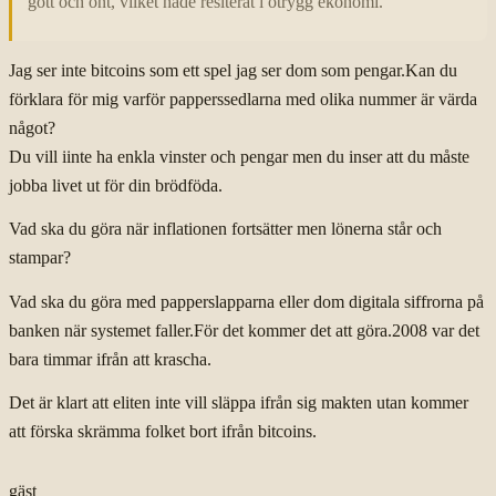
gott och ont, vilket hade reslterat i otrygg ekonomi.
Jag ser inte bitcoins som ett spel jag ser dom som pengar.Kan du
förklara för mig varför papperssedlarna med olika nummer är värda
något?
Du vill iinte ha enkla vinster och pengar men du inser att du måste
jobba livet ut för din brödföda.
Vad ska du göra när inflationen fortsätter men lönerna står och
stampar?
Vad ska du göra med papperslapparna eller dom digitala siffrorna på
banken när systemet faller.För det kommer det att göra.2008 var det
bara timmar ifrån att krascha.
Det är klart att eliten inte vill släppa ifrån sig makten utan kommer
att förska skrämma folket bort ifrån bitcoins.
gäst