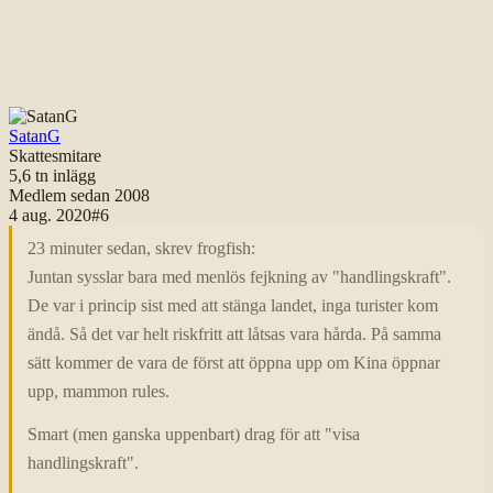
SatanG
Skattesmitare
5,6 tn
inlägg
Medlem sedan
2008
4 aug. 2020
#
6
23 minuter sedan, skrev frogfish:
Juntan sysslar bara med menlös fejkning av "handlingskraft".
De var i princip sist med att stänga landet, inga turister kom
ändå. Så det var helt riskfritt att låtsas vara hårda. På samma
sätt kommer de vara de först att öppna upp om Kina öppnar
upp, mammon rules.
Smart (men ganska uppenbart) drag för att "visa
handlingskraft".