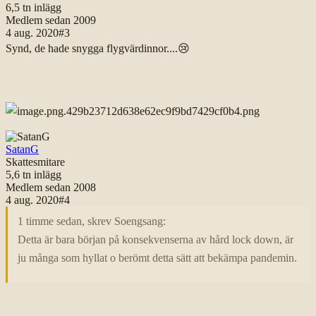
6,5 tn
inlägg
Medlem sedan
2009
4 aug. 2020
#
3
Synd, de hade snygga flygvärdinnor....
😢
SatanG
Skattesmitare
5,6 tn
inlägg
Medlem sedan
2008
4 aug. 2020
#
4
1 timme sedan, skrev Soengsang:
Detta är bara början på konsekvenserna av hård lock down, är
ju många som hyllat o berömt detta sätt att bekämpa pandemin.