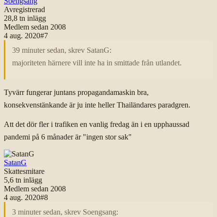
Soengsang
Avregistrerad
28,8 tn
inlägg
Medlem sedan
2008
4 aug. 2020
#
7
39 minuter sedan, skrev SatanG:
majoriteten härnere vill inte ha in smittade från utlandet.
Tyvärr fungerar juntans propagandamaskin bra,
konsekvenstänkande är ju inte heller Thailändares paradgren.
Att det dör fler i trafiken en vanlig fredag än i en upphaussad
pandemi på 6 månader är "ingen stor sak"
SatanG
Skattesmitare
5,6 tn
inlägg
Medlem sedan
2008
4 aug. 2020
#
8
3 minuter sedan, skrev Soengsang: