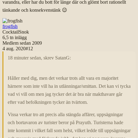
varandra, eller har du bott för länge där och glömt bort rationellt
tänkande och konsekvenstänk
😉
frogfish
CocktailSnok
6,5 tn
inlägg
Medlem sedan
2009
4 aug. 2020
#
12
18 minuter sedan, skrev SatanG:
Håller med dig, men det verkar trots allt vara en majoritet
härnere som inte vill ha in utlänningar/smittan. Det kan vi tycka
vad vi vill om men jag tycker det är bra när makthavare går
efter vad befolkningen tycker än tvärtom.
Vissa verkar tro att precis alla stängda affärer, uppsägningar
och bortavaron av turister beror på Prayuth. Turisterna hade
inte kommit i vilket fall som helst, vilket ledde till uppsägningar