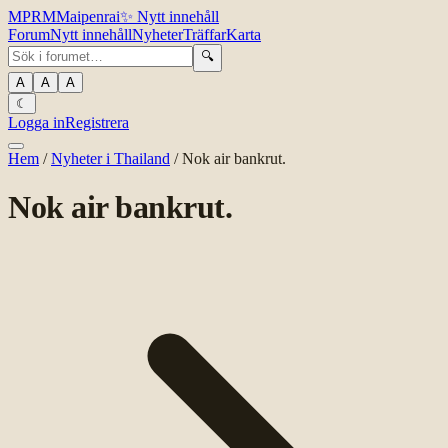
MPR
M
Maipenrai
✨
Nytt innehåll
Forum
Nytt innehåll
Nyheter
Träffar
Karta
🔍
A
A
A
☾
Logga in
Registrera
Hem
/
Nyheter i Thailand
/
Nok air bankrut.
Nok air bankrut.