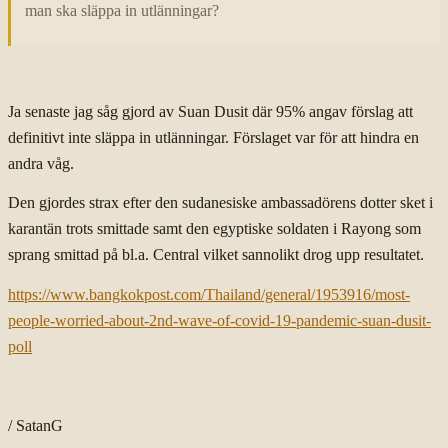
man ska släppa in utlänningar?
Ja senaste jag såg gjord av Suan Dusit där 95% angav förslag att
definitivt inte släppa in utlänningar. Förslaget var för att hindra en
andra våg.
Den gjordes strax efter den sudanesiske ambassadörens dotter sket i
karantän trots smittade samt den egyptiske soldaten i Rayong som
sprang smittad på bl.a. Central vilket sannolikt drog upp resultatet.
https://www.bangkokpost.com/Thailand/general/1953916/most-
people-worried-about-2nd-wave-of-covid-19-pandemic-suan-dusit-
poll
/ SatanG