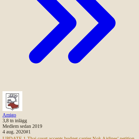
Amigo
3,8 tn
inlägg
Medlem sedan
2019
4 aug. 2020
#
1
UPDATE 1-Thai court accepts budget carrier Nok Airlines' petition