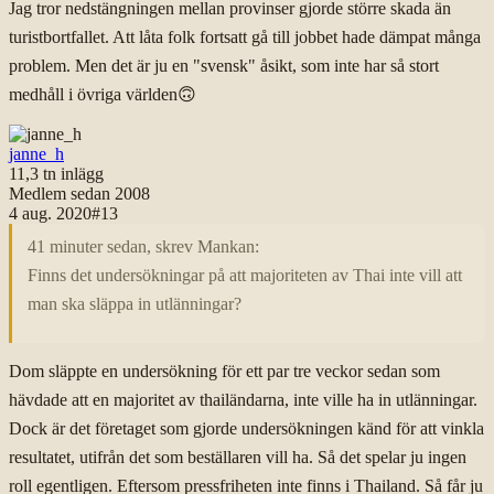
Jag tror nedstängningen mellan provinser gjorde större skada än
turistbortfallet. Att låta folk fortsatt gå till jobbet hade dämpat många
problem. Men det är ju en "svensk" åsikt, som inte har så stort
medhåll i övriga världen
🙃
janne_h
11,3 tn
inlägg
Medlem sedan
2008
4 aug. 2020
#
13
41 minuter sedan, skrev Mankan:
Finns det undersökningar på att majoriteten av Thai inte vill att
man ska släppa in utlänningar?
Dom släppte en undersökning för ett par tre veckor sedan som
hävdade att en majoritet av thailändarna, inte ville ha in utlänningar.
Dock är det företaget som gjorde undersökningen känd för att vinkla
resultatet, utifrån det som beställaren vill ha. Så det spelar ju ingen
roll egentligen. Eftersom pressfriheten inte finns i Thailand. Så får ju