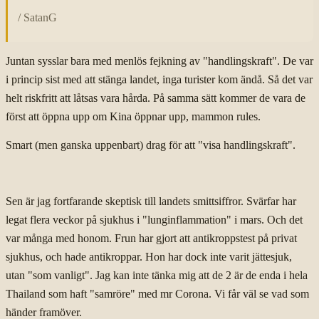
/ SatanG
Juntan sysslar bara med menlös fejkning av "handlingskraft". De var
i princip sist med att stänga landet, inga turister kom ändå. Så det var
helt riskfritt att låtsas vara hårda. På samma sätt kommer de vara de
först att öppna upp om Kina öppnar upp, mammon rules.
Smart (men ganska uppenbart) drag för att "visa handlingskraft".
Sen är jag fortfarande skeptisk till landets smittsiffror. Svärfar har
legat flera veckor på sjukhus i "lunginflammation" i mars. Och det
var många med honom. Frun har gjort att antikroppstest på privat
sjukhus, och hade antikroppar. Hon har dock inte varit jättesjuk,
utan "som vanligt". Jag kan inte tänka mig att de 2 är de enda i hela
Thailand som haft "samröre" med mr Corona. Vi får väl se vad som
händer framöver.