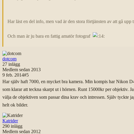
Har läst en del info, men vad är den stora förtjänsten av att gå upp t
Och man är ju bara en fattig amatör fotograf
dotcom
27
inlägg
Medlem sedan
2013
9 feb. 2014
#
5
Har själv haft 7000, en mycket bra kamera. Min kompis har Nikon D4, a
som klarar att teckna skarpt ut i hörnen. Runt 15000kr per objektiv. J
välja de objektiven som passar dina krav och intressen. Själv tyckte j
helt ok bilder.
Katrider
290
inlägg
Medlem sedan
2012