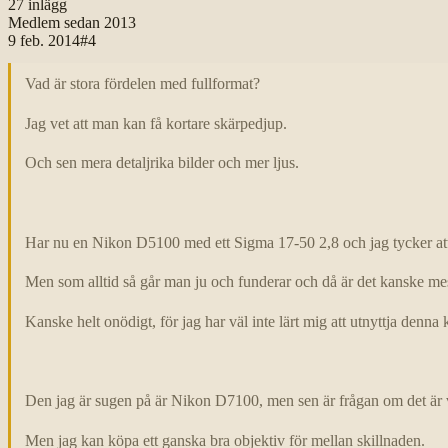
27
inlägg
Medlem sedan
2013
9 feb. 2014
#
4
Vad är stora fördelen med fullformat?
Jag vet att man kan få kortare skärpedjup.
Och sen mera detaljrika bilder och mer ljus.
Har nu en Nikon D5100 med ett Sigma 17-50 2,8 och jag tycker att d
Men som alltid så går man ju och funderar och då är det kanske mest 
Kanske helt onödigt, för jag har väl inte lärt mig att utnyttja denna k
Den jag är sugen på är Nikon D7100, men sen är frågan om det är vä
Men jag kan köpa ett ganska bra objektiv för mellan skillnaden.