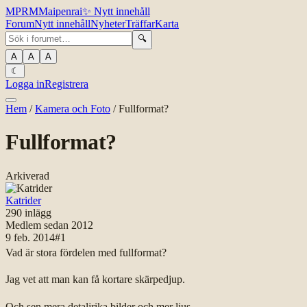
MPR
M
Maipenrai
✨
Nytt innehåll
Forum
Nytt innehåll
Nyheter
Träffar
Karta
🔍
A
A
A
☾
Logga in
Registrera
Hem
/
Kamera och Foto
/
Fullformat?
Fullformat?
Arkiverad
Katrider
290
inlägg
Medlem sedan
2012
9 feb. 2014
#
1
Vad är stora fördelen med fullformat?
Jag vet att man kan få kortare skärpedjup.
Och sen mera detaljrika bilder och mer ljus.