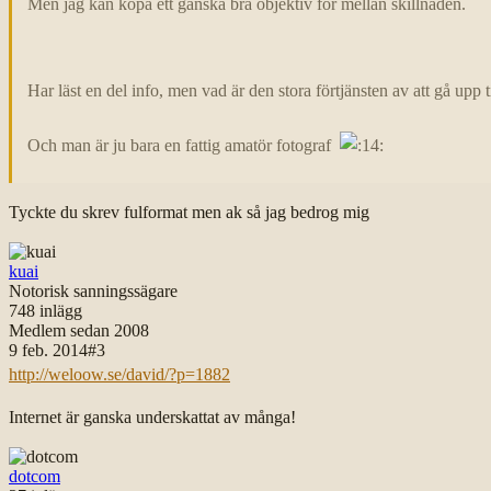
Men jag kan köpa ett ganska bra objektiv för mellan skillnaden.
Har läst en del info, men vad är den stora förtjänsten av att gå upp t
Och man är ju bara en fattig amatör fotograf
Tyckte du skrev fulformat men ak så jag bedrog mig
kuai
Notorisk sanningssägare
748
inlägg
Medlem sedan
2008
9 feb. 2014
#
3
http://weloow.se/david/?p=1882
Internet är ganska underskattat av många!
dotcom