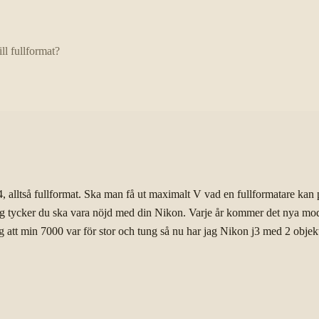
ill fullformat?
lltså fullformat. Ska man få ut maximalt V vad en fullformatare kan pr
ag tycker du ska vara nöjd med din Nikon. Varje år kommer det nya modell
ag att min 7000 var för stor och tung så nu har jag Nikon j3 med 2 objek