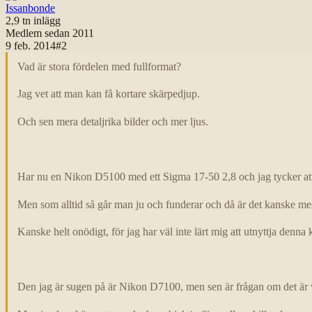
Issanbonde
2,9 tn
inlägg
Medlem sedan
2011
9 feb. 2014
#
2
Vad är stora fördelen med fullformat?
Jag vet att man kan få kortare skärpedjup.
Och sen mera detaljrika bilder och mer ljus.
Har nu en Nikon D5100 med ett Sigma 17-50 2,8 och jag tycker att d
Men som alltid så går man ju och funderar och då är det kanske mest 
Kanske helt onödigt, för jag har väl inte lärt mig att utnyttja denna k
Den jag är sugen på är Nikon D7100, men sen är frågan om det är vä