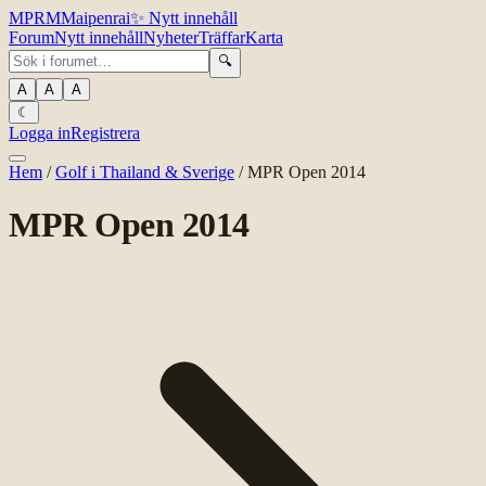
MPR
M
Maipenrai
✨
Nytt innehåll
Forum
Nytt innehåll
Nyheter
Träffar
Karta
🔍
A
A
A
☾
Logga in
Registrera
Hem
/
Golf i Thailand & Sverige
/
MPR Open 2014
MPR Open 2014