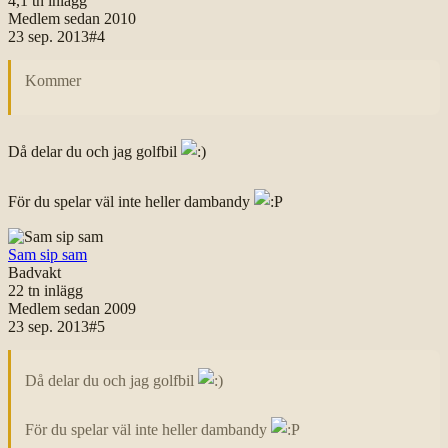
4,1 tn
inlägg
Medlem sedan
2010
23 sep. 2013
#
4
Kommer
Då delar du och jag golfbil
För du spelar väl inte heller dambandy
Sam sip sam
Badvakt
22 tn
inlägg
Medlem sedan
2009
23 sep. 2013
#
5
Då delar du och jag golfbil
För du spelar väl inte heller dambandy