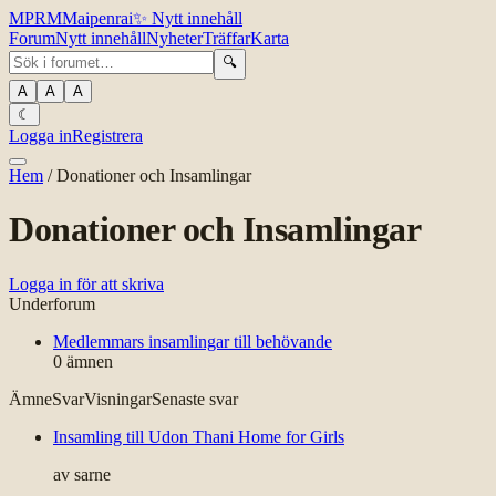
MPR
M
Maipenrai
✨
Nytt innehåll
Forum
Nytt innehåll
Nyheter
Träffar
Karta
🔍
A
A
A
☾
Logga in
Registrera
Hem
/
Donationer och Insamlingar
Donationer och Insamlingar
Logga in för att skriva
Underforum
Medlemmars insamlingar till behövande
0
ämnen
Ämne
Svar
Visningar
Senaste svar
Insamling till Udon Thani Home for Girls
av
sarne