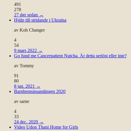
491
278
27 dgr sedan
→
Hjälp till stridande i Ukraina
av
Koh Changer
4
54
9 mars 2022
→
Go fund me Cancerpatient Nutcha. Är detta seriöst eller inte?
av
Tommy
91
80
8 jan. 2021
→
Barnhemsinsamlingen 2020
av
sarne
4
33
24 dec. 2020
→
Video Udon Thani Home for Girls