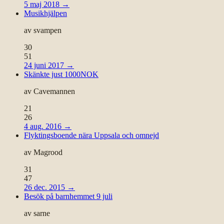
5 maj 2018
→
Musikhjälpen
av
svampen
30
51
24 juni 2017
→
Skänkte just 1000NOK
av
Cavemannen
21
26
4 aug. 2016
→
Flyktingsboende nära Uppsala och omnejd
av
Magrood
31
47
26 dec. 2015
→
Besök på barnhemmet 9 juli
av
sarne