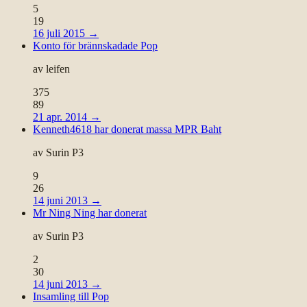
5
19
16 juli 2015
→
Konto för brännskadade Pop
av
leifen
375
89
21 apr. 2014
→
Kenneth4618 har donerat massa MPR Baht
av
Surin P3
9
26
14 juni 2013
→
Mr Ning Ning har donerat
av
Surin P3
2
30
14 juni 2013
→
Insamling till Pop