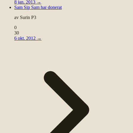
8 jan. 2013
→
Sam Sip Sam har donerat
av
Surin P3
0
30
6 okt. 2012
→