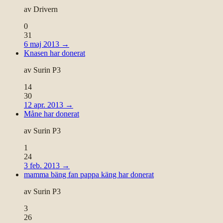
av
Drivern
0
31
6 maj 2013
→
Knasen har donerat
av
Surin P3
14
30
12 apr. 2013
→
Måne har donerat
av
Surin P3
1
24
3 feb. 2013
→
mamma bäng fan pappa käng har donerat
av
Surin P3
3
26