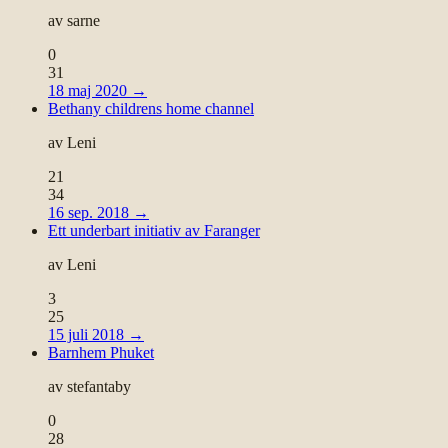
av
sarne
0
31
18 maj 2020
→
Bethany childrens home channel
av
Leni
21
34
16 sep. 2018
→
Ett underbart initiativ av Faranger
av
Leni
3
25
15 juli 2018
→
Barnhem Phuket
av
stefantaby
0
28